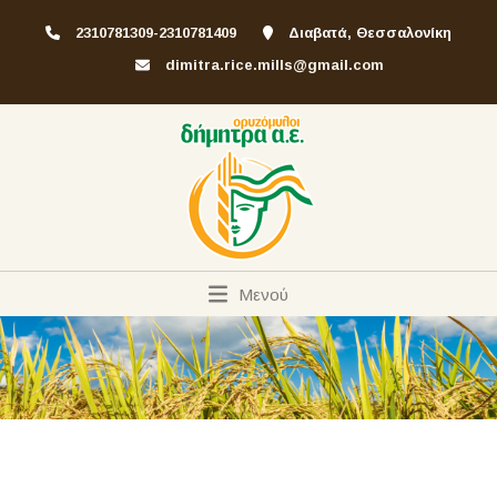
2310781309-2310781409
Διαβατά, Θεσσαλονίκη
dimitra.rice.mills@gmail.com
Μενού